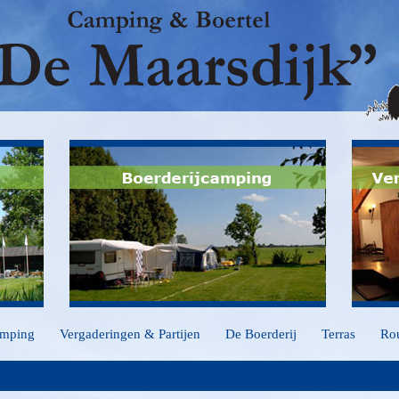
mping
Vergaderingen & Partijen
De Boerderij
Terras
Ro