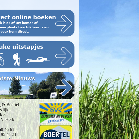
 & Boertel
sdijk
k 3
 Niekerk
50 46 61
 95 41 31