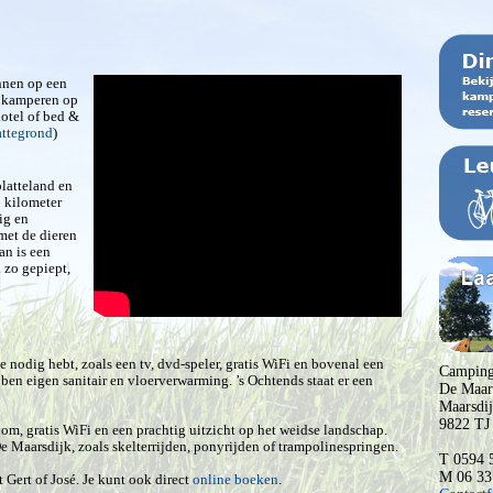
nnen op een
r kamperen op
hotel of bed &
attegrond
)
latteland en
6 kilometer
ig en
 met de dieren
an is een
zo gepiept,
je nodig hebt, zoals een tv, dvd-speler, gratis WiFi en bovenal een
Camping
ben eigen sanitair en vloerverwarming. ’s Ochtends staat er een
De Maar
Maarsdij
9822 TJ
om, gratis WiFi en een prachtig uitzicht op het weidse landschap.
De Maarsdijk, zoals skelterrijden, ponyrijden of trampolinespringen.
T 0594 
M 06 33
 Gert of José. Je kunt ook direct
online boeken
.