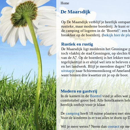
Home
De Maarsdijk
Op De Maarsdijk verblijf je heerlijk ontspa
rustieke, maar moderne boerderij. Je kunt e
de camping of logeren in de ‘Boertel’: een 
breakfast op de boerderij. (
bekijk hier de pl
Rustiek en rustig
De Maarsdijk ligt middenin het Groningse p
toch vlakbij de stad Groningen, op slechts 
van de A7. Op de boerderij is het lekker rust
tegelijkertijd is er altijd wel iets te beleven
en het landwerk. Blijf je meerdere dagen? D
uitstapje
naar Schiermonnikoog of Ameland 
want binnen drie kwartier zit je op de boot.
Modern en gastvrij
In de kamers in de
Boertel
vind je alles wat 
comfortabel groot bed. Alle hotelkamers heb
heerlijk ontbijt voor je klaar.
De
camping
heeft 18 ruime plaatsen met stro
Voor de kinderen is er van alles te doen op 
Wil je meer weten? Neem dan
contact
op met